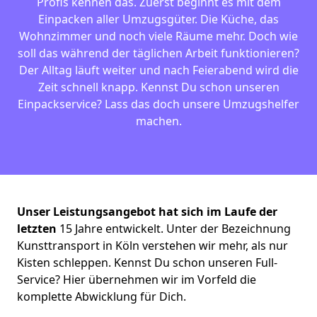
Profis kennen das. Zuerst beginnt es mit dem
Einpacken aller Umzugsgüter. Die Küche, das
Wohnzimmer und noch viele Räume mehr. Doch wie
soll das während der täglichen Arbeit funktionieren?
Der Alltag läuft weiter und nach Feierabend wird die
Zeit schnell knapp. Kennst Du schon unseren
Einpackservice? Lass das doch unsere Umzugshelfer
machen.
Unser Leistungsangebot hat sich im Laufe der
letzten
15 Jahre entwickelt. Unter der Bezeichnung
Kunsttransport in Köln verstehen wir mehr, als nur
Kisten schleppen. Kennst Du schon unseren Full-
Service? Hier übernehmen wir im Vorfeld die
komplette Abwicklung für Dich.