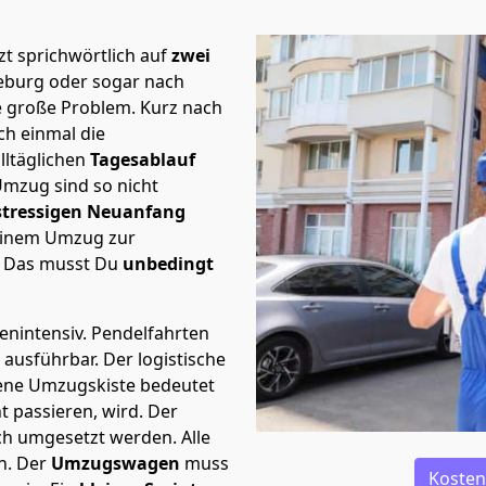
t sprichwörtlich auf
zwei
eburg oder sogar nach
te große Problem.
Kurz nach
h einmal die
lltäglichen
Tagesablauf
Umzug sind so nicht
stressigen Neuanfang
 einem Umzug zur
. Das musst Du
unbedingt
tenintensiv. Pendelfahrten
 ausführbar.
Der logistische
sene Umzugskiste bedeutet
ht passieren, wird.
Der
ch umgesetzt werden. Alle
n. Der
Umzugswagen
muss
Kosten