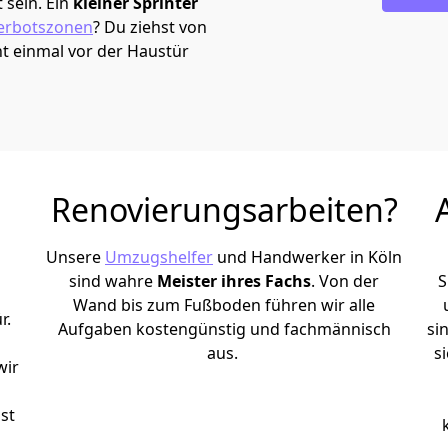
sein. Ein
kleiner Sprinter
erbotszonen
? Du ziehst von
t einmal vor der Haustür
Renovierungsarbeiten?
Unsere
Umzugshelfer
und Handwerker in Köln
sind wahre
Meister ihres Fachs
. Von der
S
Wand bis zum Fußboden führen wir alle
r.
Aufgaben kostengünstig und fachmännisch
si
aus.
s
wir
st