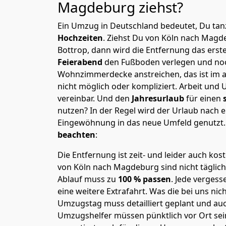
Magdeburg
ziehst?
Ein Umzug in Deutschland bedeutet, Du tanz
Hochzeiten
. Ziehst Du von Köln nach Magd
Bottrop, dann wird die Entfernung das ers
Feierabend
den Fußboden verlegen und noc
Wohnzimmerdecke anstreichen, das ist im a
nicht möglich oder kompliziert.
Arbeit und 
vereinbar. Und den
Jahresurlaub
für einen
nutzen? In der Regel wird der Urlaub nach
Eingewöhnung in das neue Umfeld genutzt
beachten
:
Die Entfernung ist zeit- und leider auch kos
von Köln nach Magdeburg sind nicht täglich
Ablauf muss zu
100 % passen
. Jede verges
eine weitere Extrafahrt. Was die bei uns nic
Umzugstag muss detailliert geplant und au
Umzugshelfer müssen pünktlich vor Ort sei