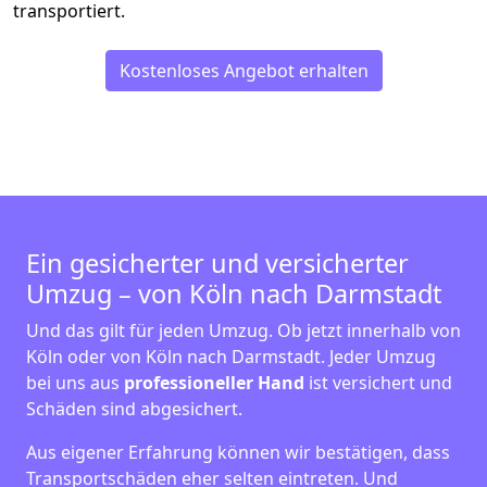
transportiert.
Kostenloses Angebot erhalten
Ein gesicherter und versicherter
Umzug – von Köln nach Darmstadt
Und das gilt für jeden Umzug. Ob jetzt innerhalb von
Köln oder von Köln nach Darmstadt. Jeder Umzug
bei uns aus
professioneller Hand
ist versichert und
Schäden sind abgesichert.
Aus eigener Erfahrung können wir bestätigen, dass
Transportschäden eher selten eintreten. Und