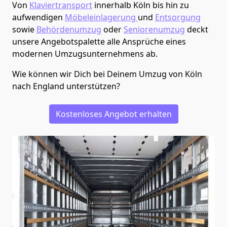
Von
Klaviertransport
innerhalb
Köln
bis hin zu
aufwendigen
Möbeleinlagerung
und
Entsorgung
sowie
Behördenumzug
oder
Seniorenumzug
deckt
unsere Angebotspalette alle Ansprüche eines
modernen Umzugsunternehmens ab.
Wie können wir Dich bei Deinem Umzug von
Köln
nach England
unterstützen?
Kostenloses Angebot erhalten