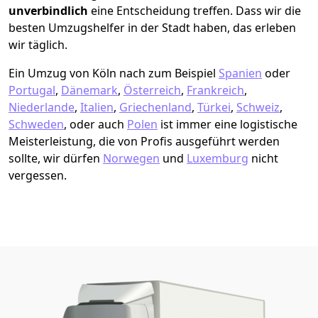
unverbindlich
eine Entscheidung treffen. Dass wir die
besten Umzugshelfer in der Stadt haben, das erleben
wir täglich.
Ein Umzug von Köln nach zum Beispiel
Spanien
oder
Portugal
,
Dänemark
,
Österreich
,
Frankreich
,
Niederlande
,
Italien
,
Griechenland
,
Türkei
,
Schweiz
,
Schweden
, oder auch
Polen
ist immer eine logistische
Meisterleistung, die von Profis ausgeführt werden
sollte, wir dürfen
Norwegen
und
Luxemburg
nicht
vergessen.